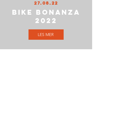
27.08.22
BIKE BONANZA
2022
LES MER
27.08.22
REBUSLØPET
2022
LES MER