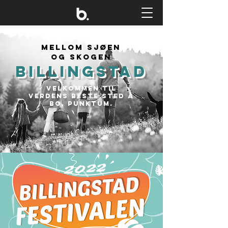
MELLOM SJØen
OG skogen
BILLINGSTAD
Velkommen til
verdens beste sted å
bo. PUNKTUM.